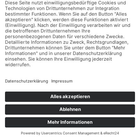
Wir verwenden einen Service eines Drittanbieters,
um Videoinhalte einzubetten. Dieser Service kann
Daten zu Ihren Aktivitäten sammeln. Bitte lesen Sie
die Details durch und stimmen Sie der Nutzung
des Service zu, um dieses Video anzusehen.
Mehr Informationen
Akzeptieren
Machen Sie sich auf dieser Website mit unserem
powered by
Usercentrics Consent Management
Unternehmen, unserem Team und unseren
Platform
&
eRecht24
Leistungen vertraut! Auf unserer Startseite lernen
Sie unter anderem unsere Vision und unser
Pflegeleitbild kennen; beides sind wichtige
Merkmale eines Pflegedienstes.
WIR SIND ERFREUT DARÜBER, DASS SIE